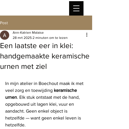
Post
Ann-Katrien Malaise
28 mrt 2025
2 minuten om te lezen
Een laatste eer in klei:
handgemaakte keramische
urnen met ziel
In mijn atelier in Boechout maak ik met 
veel zorg en toewijding 
keramische 
urnen
. Elk stuk ontstaat met de hand, 
opgebouwd uit lagen klei, vuur en 
aandacht. Geen enkel object is 
hetzelfde — want geen enkel leven is 
hetzelfde.