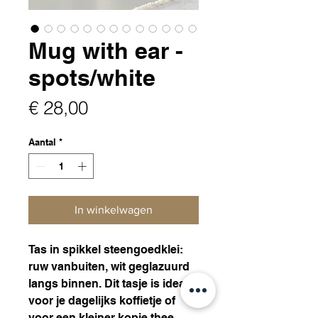
Mug with ear -
spots/white
Prijs
€ 28,00
Aantal
*
In winkelwagen
Tas in spikkel steengoedklei:
ruw vanbuiten, wit geglazuurd
langs binnen. Dit tasje is ideaal
voor je dagelijks koffietje of
voor een kleiner kopje thee.