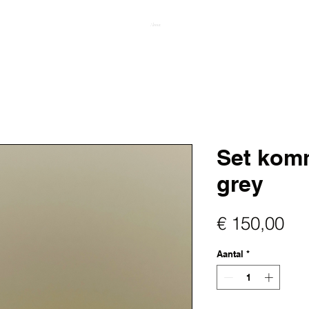
About
Set kom
grey
Pri
€ 150,00
Aantal
*