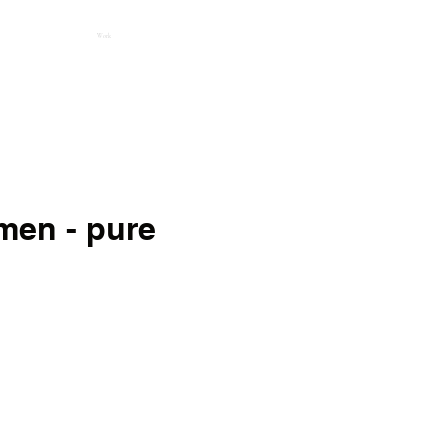
Work
men - pure
js