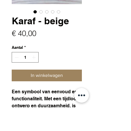
Karaf - beige
Prijs
€ 40,00
Aantal
*
In winkelwagen
Een symbool van eenvoud en
functionaliteit. Met een tijdloos
ontwerp en duurzaamheid, is
het de perfecte metgezel voor
elke tafel.