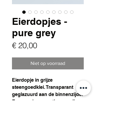
Eierdopjes -
pure grey
Prijs
€ 20,00
Niet op voorraad
Eierdopje in grijze
steengoedklei. Transparant
geglazuurd aan de binnenzijde.
Een mooie eye-cather op elke
tafel.
Extra informatie