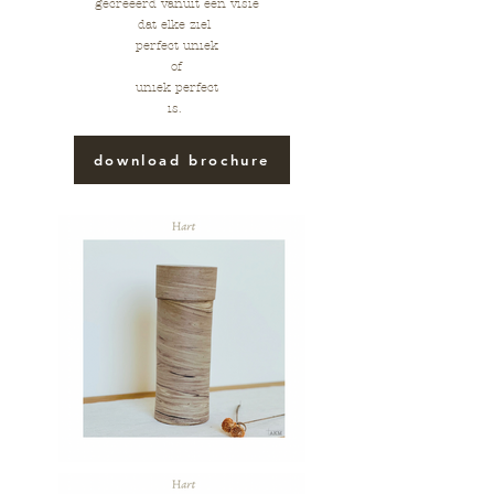
gecreëerd
vanuit een visie
dat elke ziel
perfect uniek
of
uniek perfect
is.
download brochure