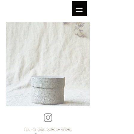
H.
art
is mijn collectie urnen