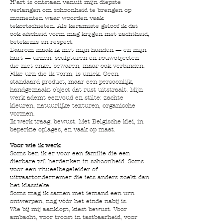
H’art is ontstaan vanuit mijn diepste
verlangen om schoonheid te brengen op
momenten waar woorden vaak
tekortschieten. Als keramiste geloof ik dat
ook afscheid vorm mag krijgen met zachtheid,
betekenis en respect.
Daarom maak ik met mijn handen — en mijn
hart — urnen, sculpturen en rouwobjecten
die niet enkel bewaren, maar ook verbinden.
Elke urn die ik vorm, is uniek. Geen
standaard product, maar een persoonlijk,
handgemaakt object dat rust uitstraalt. Mijn
werk ademt eenvoud en stilte: zachte
kleuren, natuurlijke texturen, organische
vormen.
Ik werk traag, bewust. Met Belgische klei, in
beperkte oplages, en vaak op maat.
Voor wie ik werk
Soms ben ik er voor een familie die een
dierbare wil herdenken in schoonheid. Soms
voor een ritueelbegeleider of
uitvaartondernemer die iets anders zoekt dan
het klassieke.
Soms mag ik samen met iemand een urn
ontwerpen, nog vóór het einde nabij is.
Wie bij mij aanklopt, kiest bewust. Voor
ambacht, voor troost in tastbaarheid, voor