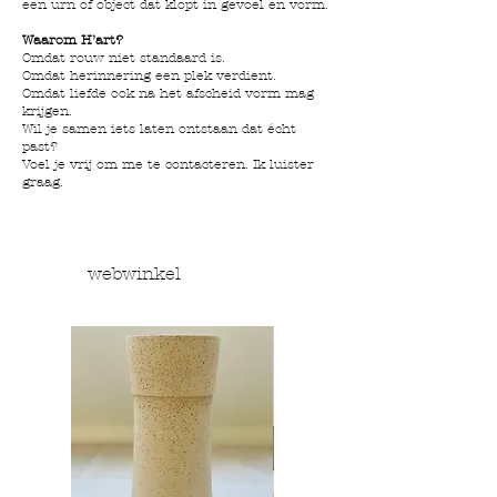
een urn of object dat klopt in gevoel en vorm.
Waarom H’art?
Omdat rouw niet standaard is.
Omdat herinnering een plek verdient.
Omdat liefde ook na het afscheid vorm mag
krijgen.
Wil je samen iets laten ontstaan dat écht
past?
Voel je vrij om me te contacteren. Ik luister
graag.
webwinkel